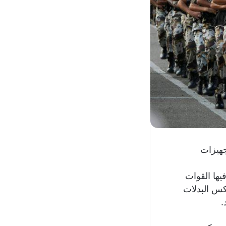
جهيزات
يها القوات
كس البدلات
.