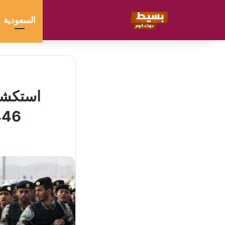
السعودية
استكشف 
1446 أناقة واحترافية في 