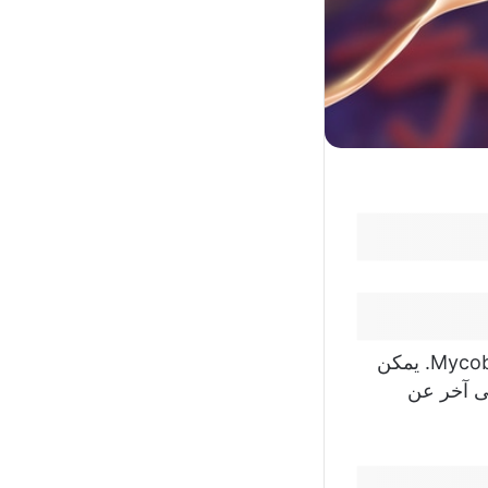
هو مرض معدٍ يسببه جرثومة معروفة باسم Mycobacterium tuberculosis. يمكن
ى آخر عن