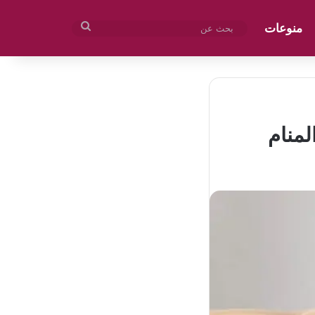
منوعات
بحث
عن
منام