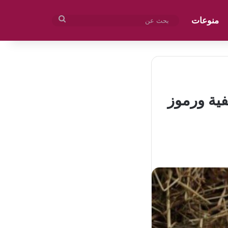
منوعات
بحث
عن
لخفية ورموز