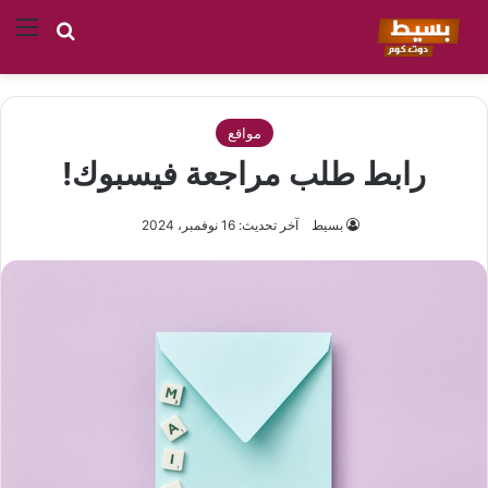
بحث عن
الق
مواقع
رابط طلب مراجعة فيسبوك!
بسيط
آخر تحديث: 16 نوفمبر، 2024