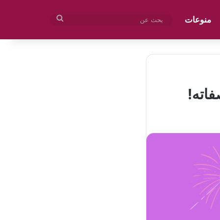
منوعات
بحث
عن
فاته!