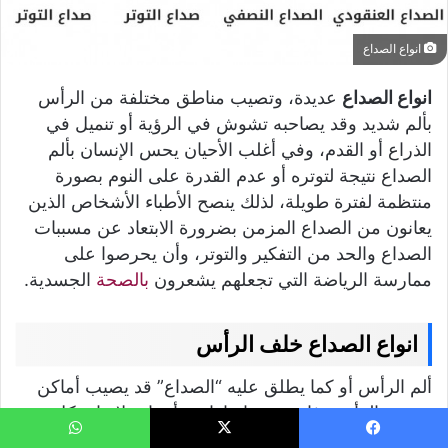
انواع الصداع
انواع الصداع
عديدة، وتصيب مناطق مختلفة من الرأس
بألم شديد وقد يصاحبه تشوش في الرؤية أو تنميل في
الذراع أو القدم، وفي أغلب الأحيان يحس الإنسان بألم
الصداع نتيجة لتوتره أو عدم القدرة على النوم بصورة
منتظمة لفترة طويلة، لذلك ينصح الأطباء الأشخاص الذين
يعانون من الصداع المزمن بضرورة الابتعاد عن مسببات
الصداع والحد من التفكير والتوتر، وأن يحرصوا على
ممارسة الرياضة التي تجعلهم يشعرون
بالصحة
الجسدية.
انواع الصداع خلف الرأس
ألم الرأس أو كما يطلق عليه “الصداع” قد يصيب أماكن
عديدة بالرأس، فإنه توجد إشارات وأسباب لإصابة كل جزء
من أجزاء الرأس بالصداع، ويعد الصداع أسفل الرأس هو
يسبوك
‫X
واتساب