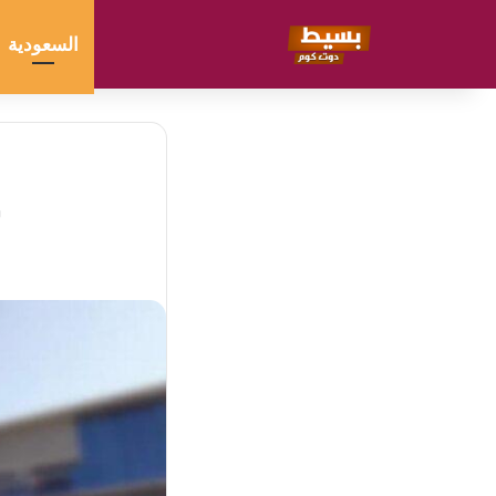
السعودية
س